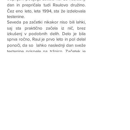
dan in prepričala tudi Raulovo družino.
Čez eno leto, leta 1994, sta že izdelovala
testenine.
Seveda pa začetki nikakor niso bili lahki,
saj sta praktično začela iz nič, brez
izkušenj v podobnih delih. Delo je bila
sprva ročno, Raul je prvo leto in pol delal
ponoči, da so lahko naslednji dan sveže
testenine prispele na tržnico. Začetek je
bil zelo težak tudi zato, ker ljudje niso
verjeli, da so testenine sveže in ne
zamrznjene. Zato sta velikokrat prihajala
domov brez zaslužka. Ob sobotah je Raul
pomagal Tatjani in v slogu italijanskih
prodajalcev vabil mimoidoče na
pokušino. Jezikovna ovira italjansko
govorečega Raula pa pri tem ni bila v
pomoč, a vseeno jo je po 5 letih življenja
v Sloveniji takorekoč obvladal in danes jo
govori odlično.
Danes imata direktorja že več kot 15
zaposlenih in sta po bonitetni oceni
ocenjena z odlično A++. Podjetje oskrbuje