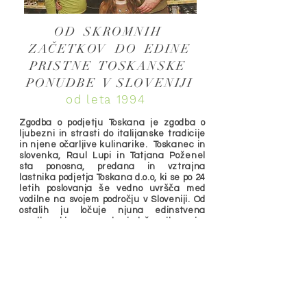
OD SKROMNIH
ZAČETKOV DO EDINE
PRISTNE TOSKANSKE
PONUDBE V SLOVENIJI
od leta 1994
Zgodba o podjetju Toskana je zgodba o
ljubezni in strasti do italijanske tradicije
in njene očarljive kulinarike. Toskanec in
slovenka, Raul Lupi in Tatjana Poženel
sta ponosna, predana in vztrajna
lastnika podjetja Toskana d.o.o, ki se po 24
letih poslovanja še vedno uvršča med
vodilne na svojem področju v Sloveniji. Od
ostalih ju ločuje njuna edinstvena
zgodba, ki sega onkraj državnih meja,
skromni začetki in pristnost, ki se ohranja
iz leta v leto.
Idejo je rodila strast do Italije in
sodelovanje, ki pa se ni začelo pri nas ali
v Italiji, temveč v Angliji. Tja je po nove