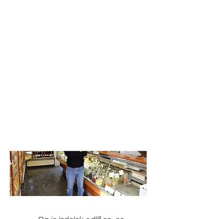
izzive in delovne izkušnje odšla Tatjana iz
Ljubljane. Raul, domačin iz Toskane in
strastni italijanski študent hotelirstva, pa
se je tam želel naučiti angleščine. Prav v
enem izmed gostinskih obratov sta se
mlada Raul in Tatjana kot
sodelavca spoznala in zaljubila. Njuna pot
ju je po dveh letih življenja v Angliji
popeljala v Italijo, Raulov dom v mestu
Rosignano blizu Livorna v Toskani, kjer je
njuna poslovna ideja prvič zaživela.