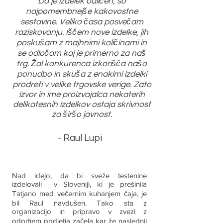
Da je izdelek odličen, so
najpomembnejše kakovostne
sestavine. Veliko časa posvečam
raziskovanju. Iščem nove izdelke, jih
poskušam z majhnimi količinami in
se odločam kaj je primerno za naš
trg. Žal konkurenca izkorišča našo
ponudbo in skuša z enakimi izdelki
prodreti v velike trgovske verige. Zato
izvor in ime proizvajalca nekaterih
delikatesnih izdelkov ostaja skrivnost
za širšo javnost.
- Raul Lupi
Nad idejo, da bi sveže testenine
izdelovali v Sloveniji, ki je prešinila
Tatjano med večernim kuhanjem čaja, je
bil Raul navdušen. Tako sta z
organizacijo in pripravo v zvezi z
odprtjem podjetja začela kar že naslednji