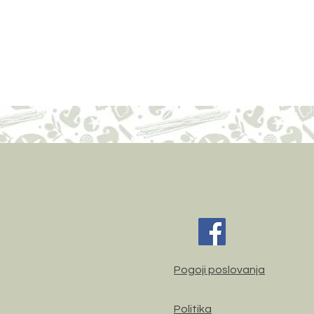
0,7 g
0 g
5,3 g
1,7
g,
3,5 g
Pogoji poslovanja
Politika