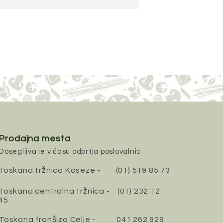
maščobe
ogljikovi hidrati
od tega sladkorji
vlaknine
beljakovine
sol
Prodajna mesta
Dosegljiva le v času odprtja poslovalnic
Toskana tržnica Koseze -
(01) 519 85 73
Toskana centralna tržnica -
(01) 232 12
45
Toskana franšiza Celje -
041 262 929