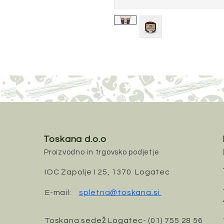
Toskana d.o.o
Proizvodno in trgovsko podjetje
IOC Zapolje I 25, 1370 Logatec
E-mail:
spletna
@toskana.si
Toskana sedež Logatec-
(01) 755 28 56