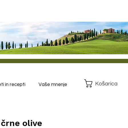
Košarica
i in recepti
Vaše mnenje
 črne olive