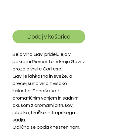
Količina
*
Dodaj v košarico
Belo vino Gavi pridelujejo v
pokrajini Piemonte, v kraju Gavi iz
grozdja vrste Cortese.
Gavi je lahkotno in sveže, a
precej suho vino z visoko
kislostjo. Ponaša se z
aromatičnim vonjem in sadnim
okusom z aromami citrusov,
jabolka, hruške in tropskega
sadja.
Odlično se poda k testeninam,
morskim sadežem, predjedem in