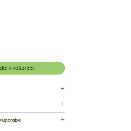
daj v košarico
, sol.
L
ahko vsebuje sledi zelene.
za 100g izdelka:
ok uporabe
st
396kj / 94kcal
hladilniku ter preložiti v drugo