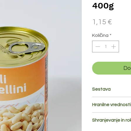
400g
Price
1,15 €
Količina
*
Do
Sestava
fižol cannellini, voda
Hranilne vrednosti
Hranilne vrednosti 
Shranjevanje in r
Energijska vredno
Po odprtju hraniti v 