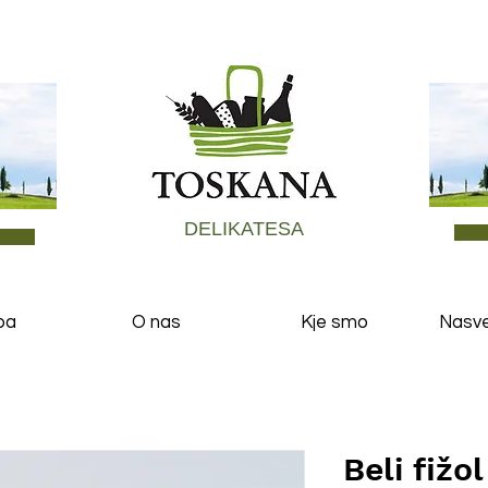
DELIKATESA
ba
O nas
Kje smo
Nasvet
Beli fižo