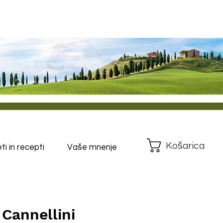
Košarica
i in recepti
Vaše mnenje
l Cannellini