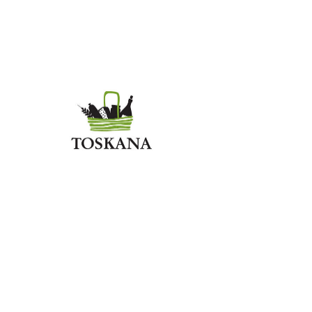
Due Vittorie -
staran jabolčni
kis 250ml
Price
4,60 €
Količina
*
Dodaj v košarico