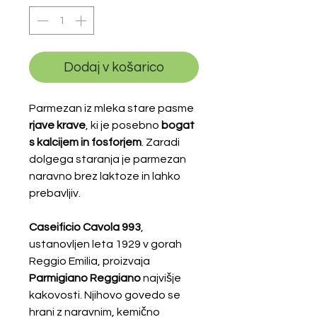
Dodaj v košarico
Parmezan iz mleka stare pasme
rjave krave
, ki je posebno
bogat
s kalcijem in fosforjem
. Zaradi
dolgega staranja je parmezan
naravno brez laktoze in lahko
prebavljiv.
Caseificio Cavola 993
,
ustanovljen leta 1929 v gorah
Reggio Emilia, proizvaja
Parmigiano Reggiano
najvišje
kakovosti. Njihovo govedo se
hrani z naravnim, kemično