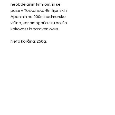
neobdelanim krmilom, in se
pase v Toskansko-Emilijanskih
Apeninih na 900m nadmorske
višine, kar omogoča siru boljšo
kakovost in naraven okus.
Neto količina: 250g.
Sestava
Mleko
, sol, sirilo.
Hranilne vrednosti
Hranilne vrednosti za 100g izdelka:
Shranjevanje in rok uporabe
Energijska
1671
Hraniti v hladilniku do +6°C. Porabiti
vrednost
kj/402 kcal
do datuma na izvirni etiketi.
Maščobe
30g
od tega nasičene
20g