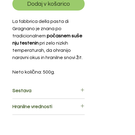
Dodaj v košarico
La fabbrica della pasta di
Gragnano je znana po
tradicionalnem
počasnem suše
nju testenin
pri zelo nizkih
temperaturah, da ohranijo
naravni okus in hranilne snovi žit.
Neto količina: 500g.
Sestava
Pšenična
moka tip durum, voda.
Hranilne vrednosti
Vsebuje gluten. Lahko vsebuje sledi
soje.
Hranilne vrednosti za 100g izdelka:
Shranjevanje in rok uporabe
Energijska
1486 kj /
Hraniti v suhem in zračnem
vrednost
350 kcal