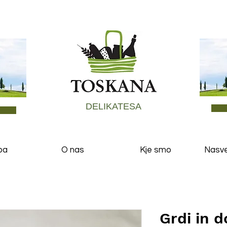
DELIKATESA
ba
O nas
Kje smo
Nasvet
Grdi in d