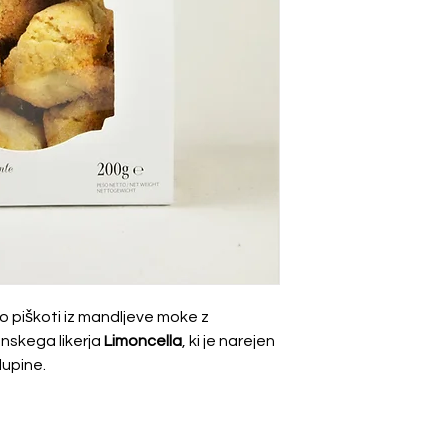
najmani do datuma 
Maščobe
od tega nasičene
maščobe
Ogljikovi hidrati
od tega sladkorji
Beljakovine
Vlaknine
Sol
so piškoti iz mandljeve moke z
anskega likerja
Limoncella
, ki je narejen
lupine.