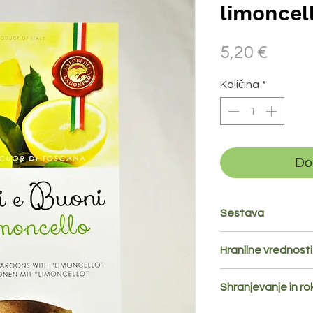
limoncel
Price
5,20 €
Količina
*
Do
Sestava
Sladkor,
mandljeva
Hranilne vrednosti
limoncello 2%, konze
uravnavanje kislosti:
Hranilne vrednosti 
Vsebuje alkohol.
Shranjevanje in r
Energijska vredno
Hraniti v suhem in 