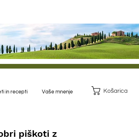
Košarica
i in recepti
Vaše mnenje
obri piškoti z