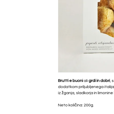
Brutti e buoni
ali
grdi in dobri
, 
dodatkom priljubljenega italij
iz žganja, sladkorja in limonine 
Neto količina: 200g.