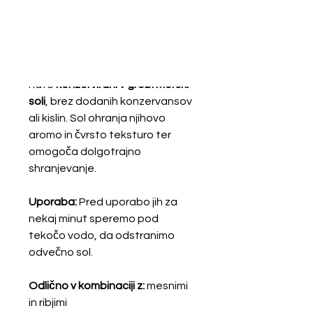
Siciliji, znanega po svoji
edinstveni mikroklimi in
vulkanskih tleh, ki dajejo kapram
značilen, intenziven okus. Sadeži
so
ročno obrani
,
nato
konzervirani v grobi morski
soli
, brez dodanih konzervansov
ali kislin. Sol ohranja njihovo
aromo in čvrsto teksturo ter
omogoča dolgotrajno
shranjevanje.
Uporaba:
Pred uporabo jih za
nekaj minut speremo pod
tekočo vodo, da odstranimo
odvečno sol.
Odlično v kombinaciji z:
mesnimi
in ribjimi