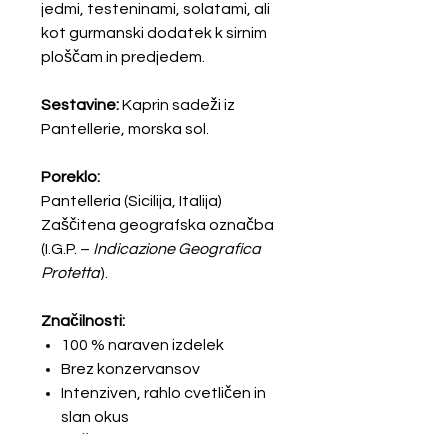
jedmi, testeninami, solatami, ali
kot gurmanski dodatek k sirnim
ploščam in predjedem.
Sestavine:
Kaprin sadeži iz
Pantellerie, morska sol.
Poreklo:
Pantelleria (Sicilija, Italija)
Zaščitena geografska označba
(I.G.P. –
Indicazione Geografica
Protetta
).
Značilnosti:
100 % naraven izdelek
Brez konzervansov
Intenziven, rahlo cvetličen in
slan okus
Ročno pridelan