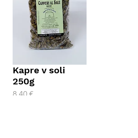
Kapre v soli
250g
Price
8,40 €
Ni na zalogi
Kapre iz otoka
Pantelleria
na