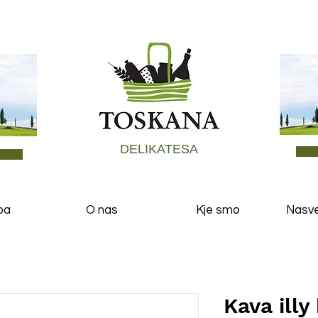
DELIKATESA
ba
O nas
Kje smo
Nasvet
Kava ill