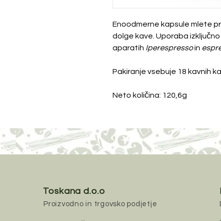
Enoodmerne kapsule mlete pr
dolge kave. Uporaba izključno
aparatih
Iperespresso
in
espre
Pakiranje vsebuje 18 kavnih ka
Neto količina: 120,6g
Toskana d.o.o
Proizvodno in trgovsko podjetje