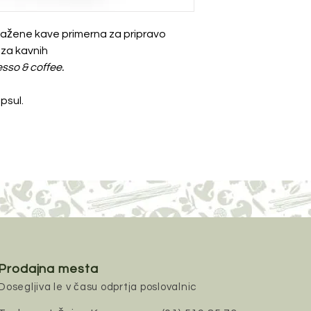
ažene kave primerna za pripravo
 za kavnih
sso & coffee.
psul.
Prodajna mesta
Dosegljiva le v času odprtja poslovalnic