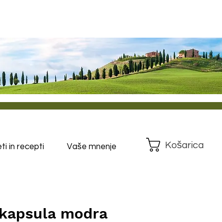
Košarica
i in recepti
Vaše mnenje
y kapsula modra