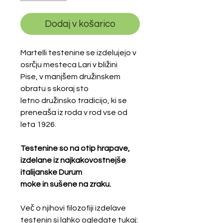
Dodaj v košarico
Martelli testenine se izdelujejo v
osrčju mesteca Lari v bližini
Pise, v manjšem družinskem
obratu s skoraj sto
letno družinsko tradicijo, ki se
preneaša iz roda v rod vse od
leta 1926.
Testenine so na otip hrapave,
izdelane iz najkakovostnejše
italijanske Durum
moke in sušene na zraku.
Več o njihovi filozofiji izdelave
testenin si lahko ogledate tukaj: