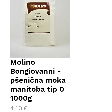
Molino
Bongiovanni -
pšenična moka
manitoba tip 0
1000g
Price
4,10 €