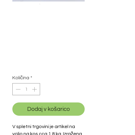
Desertna
pečena
limonina skuta
(ricotta), cca
1800g
Price
25,10 €
Količina
*
Dodaj v košarico
V spletni trgovini je artikel na
voljo na kos cca 1,8 kg. Izražena