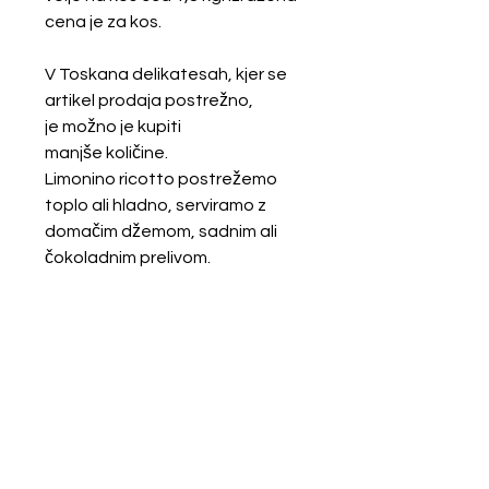
cena je za kos.
V Toskana delikatesah, kjer se
artikel prodaja postrežno,
je možno je kupiti
manjše količine.
Limonino ricotto postrežemo
toplo ali hladno, serviramo z
domačim džemom, sadnim ali
čokoladnim prelivom.
Toskana
d.o.o
Proizvodno in trgovsko podjetje