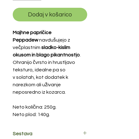
Dodaj v košarico
Majhne papričice
Peppadew
navdušujejo z
večplastnim
sladko-kislim
okusom in blago pikantnostjo
.
Ohranijo čvrsto in hrustljavo
teksturo, idealne pa so
v solatah, kot dodatek k
narezkom ali uživanje
neposredno iz kozarca.
Neto količina: 250g.
Neto plod: 140g.
Sestava