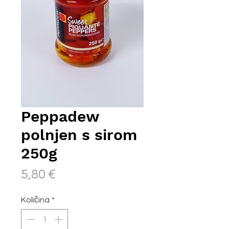
Peppadew
polnjen s sirom
250g
Price
5,80 €
Količina
*