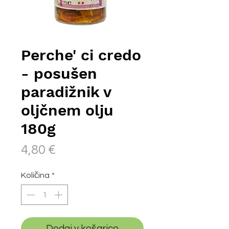
Perche' ci credo
- posušen
paradižnik v
oljčnem olju
180g
Price
4,80 €
Količina
*
Dodaj v košarico