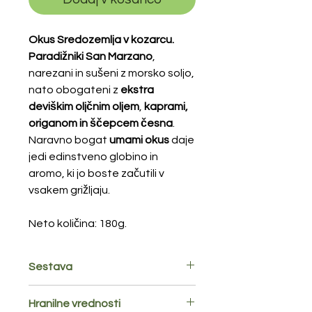
Okus Sredozemlja v kozarcu.
Paradižniki San Marzano
,
narezani in sušeni z morsko soljo,
nato obogateni z
ekstra
deviškim oljčnim oljem
,
kaprami,
origanom in ščepcem česna
.
Naravno bogat
umami okus
daje
jedi edinstveno globino in
aromo, ki jo boste začutili v
vsakem grižljaju.
Neto količina: 180g.
Sestava
Rehidrirani posušeni paradižniki
Hranilne vrednosti
60%, ekstra deviško oljčno olje 34%,