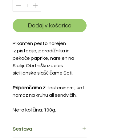
Dodaj v košarico
Pikanten pesto narejen
iz pistacije, paradižnika in
pekoče paprike, narejen na
Siciliji. Obrtniški izdelek
sicilijanske slaščičarne Sofi.
Priporočamo z:
testeninami, kot
namaz na kruhu ali sendvičih.
Neto količina: 190g.
Sestava