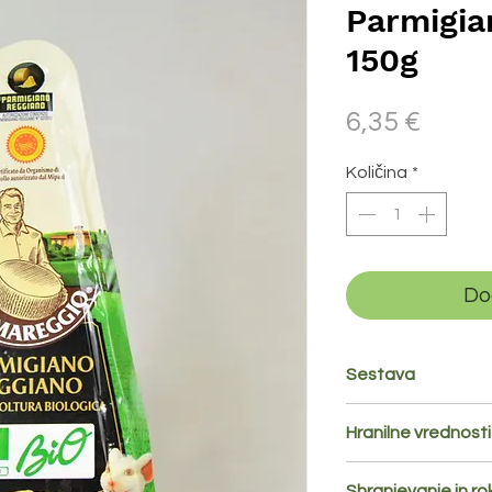
Parmigia
150g
Price
6,35 €
Količina
*
Do
Sestava
bio kravje
mleko
, sol
Hranilne vrednosti
Hranilne vrednosti 
Shranjevanje in r