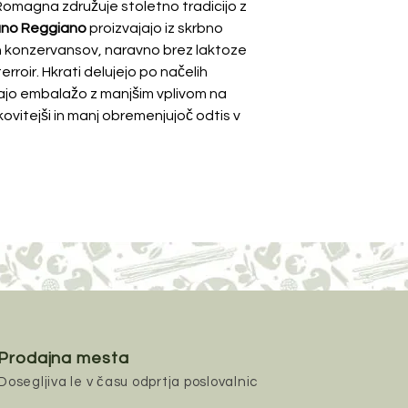
a‑Romagna združuje stoletno tradicijo z
ano Reggiano
proizvajajo iz skrbno
 konzervansov, naravno brez laktoze
erroir. Hkrati delujejo po načelih
ljajo embalažo z manjšim vplivom na
nkovitejši in manj obremenjujoč odtis v
Prodajna mesta
Dosegljiva le v času odprtja poslovalnic