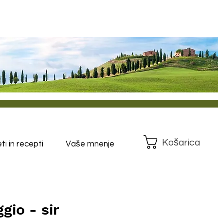
Košarica
i in recepti
Vaše mnenje
gio - sir