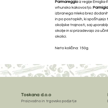
Parmareggio
iz regije Emigli
vrhunsko kakovostjo.
Parmigi
izbranega mleka brez dodanih
in po postopkih, ki spoštujejo t
okoljske trajnosti, saj uporab
okolje in si prizadevajo za uči
okolici.
Neto količina: 150g.
Toskana d.o.o
Proizvodno in trgovsko podjetje