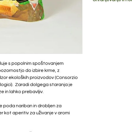
Energijska vredno
Hraniti v hladilniku
izvirni etiketi.
Maščobe
od tega nasičene
maščobe
Ogljikovi hidrati
od tega sladkorji
Beljakovine
eluje s popolnim spoštovanjem
pozornostjo do izbire krme, z
Vlaknine
zor ekoloških proizvodov (Consorzio
ologici). Zaradi dolgega staranja je
Sol
 in lahko prebavljiv.
se poda nariban in drobljen za
er kot aperitiv za uživanje v aromi