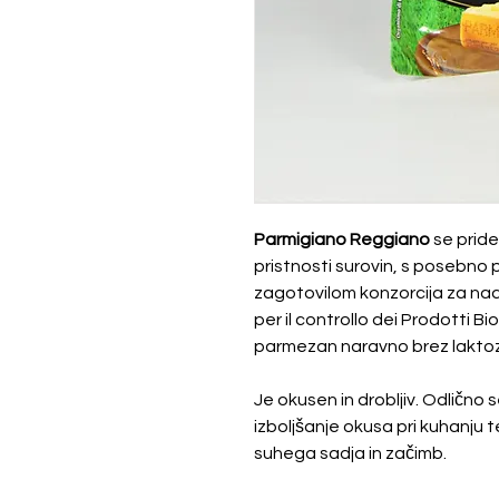
Parmigiano Reggiano
se prid
pristnosti surovin, s posebno 
zagotovilom konzorcija za nad
per il controllo dei Prodotti Bi
parmezan naravno brez laktoze
Je okusen in drobljiv. Odlično 
izboljšanje okusa pri kuhanju t
suhega sadja in začimb.