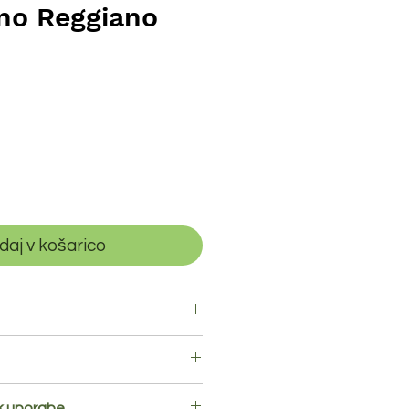
no Reggiano
daj v košarico
,
sirilo
.
za 100g izdelka:
ok uporabe